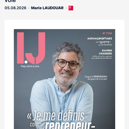
voie
05.08.2026
Marie LAUDOUAR
Cet
article
est
réservé
aux
Notre
abonnés
dernier
magazine