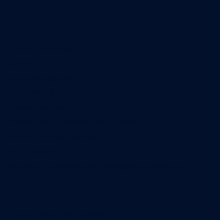
A propos
Qui sommes-nous
Contact
Annonces légales
Abonnement
Nos magazines
Ventes aux enchères & opportunités
Nous trouver en kiosques
Recrutement
Charte sur l’utilisation de l’intelligence artificielle
Legal Medias
Échos Judiciaires Girondins