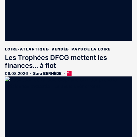
LOIRE-ATLANTIQUE
VENDÉE
PAYS DE LA LOIRE
Les Trophées DFCG mettent les
finances… à flot
06.08.2026
Sara BERNÈDE
Cet
article
est
réservé
aux
abonnés