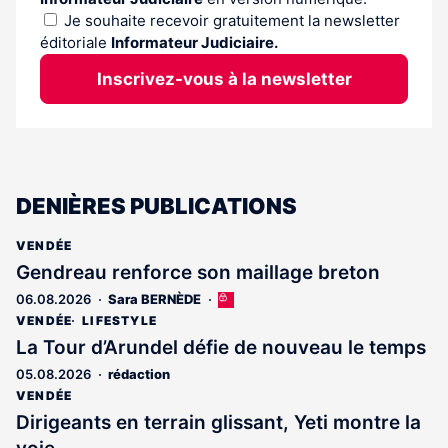
Je souhaite recevoir gratuitement la newsletter
éditoriale
Informateur Judiciaire.
Inscrivez-vous à la newsletter
DENIÈRES PUBLICATIONS
VENDÉE
Gendreau renforce son maillage breton
06.08.2026
Sara BERNÈDE
Cet
article
VENDÉE
LIFESTYLE
est
La Tour d’Arundel défie de nouveau le temps
réservé
05.08.2026
rédaction
aux
abonnés
VENDÉE
Dirigeants en terrain glissant, Yeti montre la