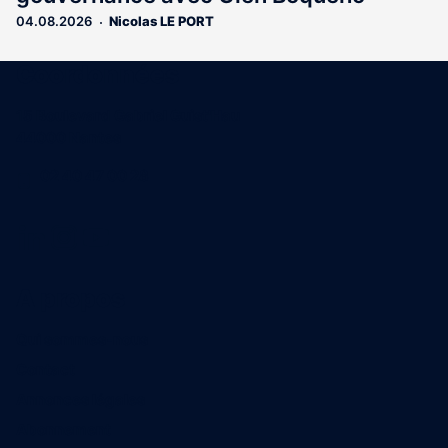
04.08.2026
Nicolas LE PORT
Coordonnées
15 Boulevard Gabriel Guist'Hau
44000 Nantes
02 40 47 00 28
A propos
Qui sommes-nous
Contact
Annonces légales
Abonnement