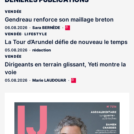
VENDÉE
Gendreau renforce son maillage breton
06.08.2026
Sara BERNÈDE
Cet
article
VENDÉE
LIFESTYLE
est
La Tour d’Arundel défie de nouveau le temps
réservé
05.08.2026
rédaction
aux
abonnés
VENDÉE
Dirigeants en terrain glissant, Yeti montre la
voie
05.08.2026
Marie LAUDOUAR
Cet
article
est
réservé
aux
Notre
abonnés
dernier
magazine