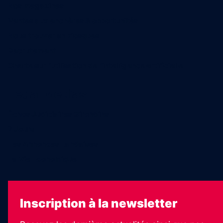
Nos magazines
Ventes aux enchères & opportunités
Nous trouver en kiosques
Recrutement
Charte sur l’utilisation de l’intelligence artificielle
Legal Medias
Échos Judiciaires Girondins
7 Jours
Les Annonces Landaises
La Vie Economique
Inscription à la newsletter