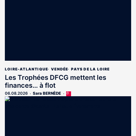
réservé
aux
abonnés
LOIRE-ATLANTIQUE
VENDÉE
PAYS DE LA LOIRE
Les Trophées DFCG mettent les
finances… à flot
06.08.2026
Sara BERNÈDE
Cet
article
est
réservé
aux
abonnés