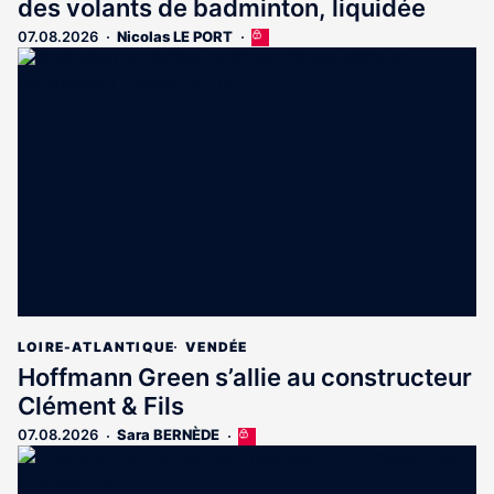
des volants de badminton, liquidée
07.08.2026
Nicolas LE PORT
Cet
article
est
réservé
aux
abonnés
LOIRE-ATLANTIQUE
VENDÉE
Hoffmann Green s’allie au constructeur
Clément & Fils
07.08.2026
Sara BERNÈDE
Cet
article
est