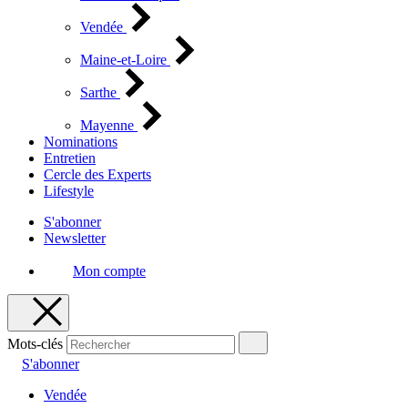
Vendée
Maine-et-Loire
Sarthe
Mayenne
Nominations
Entretien
Cercle des Experts
Lifestyle
S'abonner
Newsletter
Mon compte
Mots-clés
S'abonner
Vendée