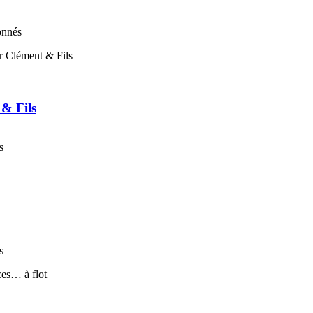
onnés
 & Fils
s
s