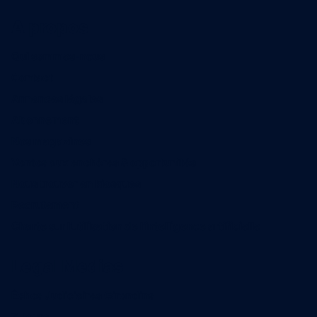
A propos
Qui sommes-nous
Contact
Annonces légales
Abonnement
Nos magazines
Ventes aux enchères & opportunités
Nous trouver en kiosques
Recrutement
Charte sur l’utilisation de l’intelligence artificielle
Legal Medias
Échos Judiciaires Girondins
7 Jours