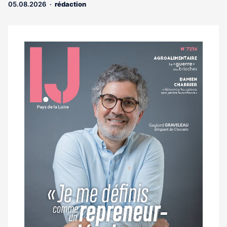
05.08.2026
rédaction
aux
abonnés
Notre
dernier
magazine