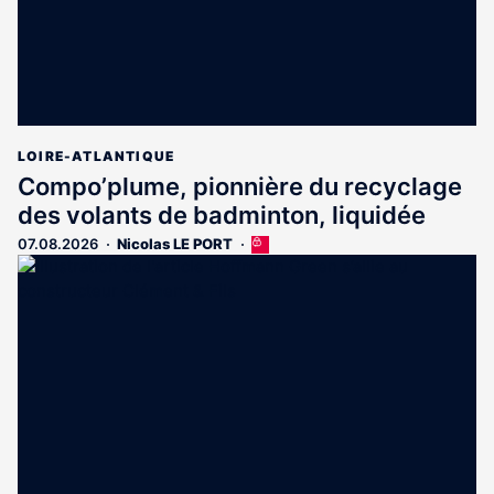
LOIRE-ATLANTIQUE
Compo’plume, pionnière du recyclage
des volants de badminton, liquidée
07.08.2026
Nicolas LE PORT
Cet
article
est
réservé
aux
abonnés