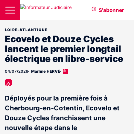
S'abonner
LOIRE-ATLANTIQUE
Ecovelo et Douze Cycles
lancent le premier longtail
électrique en libre-service
04/07/2026
Marline HERVÉ
Cet
article
est
réservé
aux
Déployés pour la première fois à
abonnés
Cherbourg-en-Cotentin, Ecovelo et
Douze Cycles franchissent une
nouvelle étape dans le