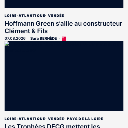
LOIRE-ATLANTIQUE
VENDÉE
Hoffmann Green s’allie au constructeur
Clément & Fils
07.08.2026
Sara BERNÈDE
Cet
article
est
réservé
aux
abonnés
LOIRE-ATLANTIQUE
VENDÉE
PAYS DE LA LOIRE
Les Trophées DFCG mettent les