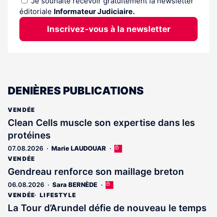
Je souhaite recevoir gratuitement la newsletter
éditoriale
Informateur Judiciaire.
Inscrivez-vous à la newsletter
DENIÈRES PUBLICATIONS
VENDÉE
Clean Cells muscle son expertise dans les
protéines
07.08.2026
Marie LAUDOUAR
Cet
article
VENDÉE
est
Gendreau renforce son maillage breton
réservé
06.08.2026
Sara BERNÈDE
Cet
aux
article
abonnés
VENDÉE
LIFESTYLE
est
La Tour d’Arundel défie de nouveau le temps
réservé