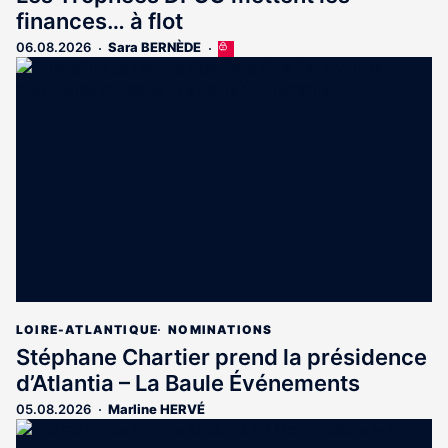
finances… à flot
06.08.2026
Sara BERNÈDE
Cet
article
est
réservé
aux
abonnés
LOIRE-ATLANTIQUE
NOMINATIONS
Stéphane Chartier prend la présidence
d’Atlantia – La Baule Événements
05.08.2026
Marline HERVÉ