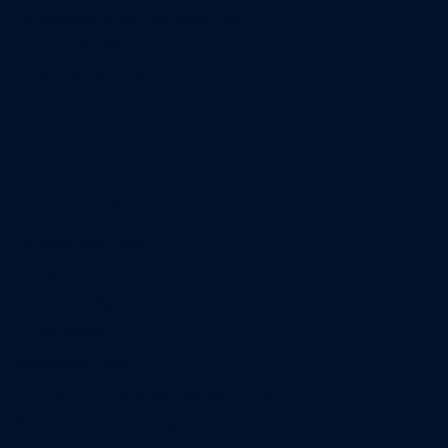
15 Boulevard Gabriel Guist'Hau
44000 Nantes
02 40 47 00 28
A propos
Qui sommes-nous
Contact
Annonces légales
Abonnement
Nos magazines
Ventes aux enchères & opportunités
Nous trouver en kiosques