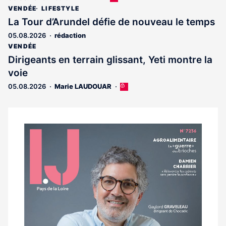
article
VENDÉE
LIFESTYLE
est
La Tour d’Arundel défie de nouveau le temps
réservé
05.08.2026
rédaction
aux
abonnés
VENDÉE
Dirigeants en terrain glissant, Yeti montre la
voie
05.08.2026
Marie LAUDOUAR
Cet
article
est
réservé
aux
Notre
abonnés
dernier
magazine