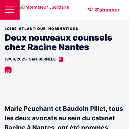
S'abonner
LOIRE-ATLANTIQUE
NOMINATIONS
Deux nouveaux counsels
chez Racine Nantes
19/04/2025
Sara BERNÈDE
Cet
article
est
réservé
aux
abonnés
Marie Peuchant et Baudoin Pillet, tous
les deux avocats au sein du cabinet
Racine à Nantes, ont été nommés