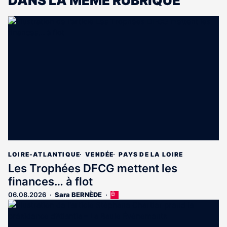
DANS LA MÊME RUBRIQUE
LOIRE-ATLANTIQUE
VENDÉE
PAYS DE LA LOIRE
Les Trophées DFCG mettent les
finances… à flot
06.08.2026
Sara BERNÈDE
Cet
article
est
réservé