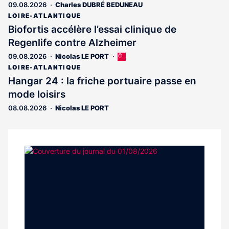
09.08.2026
Charles DUBRÉ BEDUNEAU
LOIRE-ATLANTIQUE
Biofortis accélère l’essai clinique de
Regenlife contre Alzheimer
09.08.2026
Nicolas LE PORT
Cet
article
LOIRE-ATLANTIQUE
est
Hangar 24 : la friche portuaire passe en
réservé
mode loisirs
aux
abonnés
08.08.2026
Nicolas LE PORT
Notre
dernier
magazine