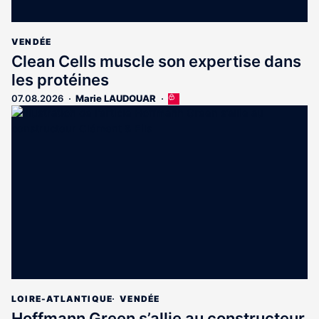
VENDÉE
Clean Cells muscle son expertise dans
les protéines
07.08.2026
Marie LAUDOUAR
Cet
article
est
réservé
aux
abonnés
LOIRE-ATLANTIQUE
VENDÉE
Hoffmann Green s’allie au constructeur