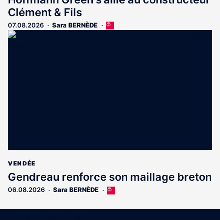
Clément & Fils
07.08.2026
Sara BERNÈDE
Cet
article
est
réservé
aux
abonnés
VENDÉE
Gendreau renforce son maillage breton
06.08.2026
Sara BERNÈDE
Cet
article
est
Coordonnées
réservé