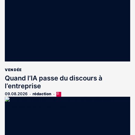
réservé
aux
abonnés
VENDÉE
Quand l’IA passe du discours à
l’entreprise
09.08.2026
rédaction
Cet
article
est
réservé
aux
abonnés