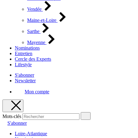
Vendée
Maine-et-Loire
Sarthe
Mayenne
Nominations
Entretien
Cercle des Experts
Lifestyle
S'abonner
Newsletter
Mon compte
Mots-clés
S'abonner
Loire-Atlantique