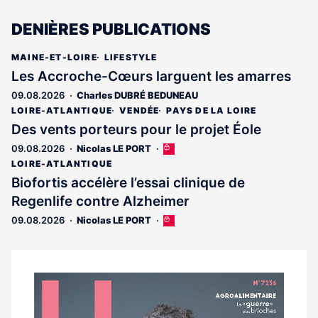
DENIÈRES PUBLICATIONS
MAINE-ET-LOIRE
LIFESTYLE
Les Accroche-Cœurs larguent les amarres
09.08.2026
Charles DUBRÉ BEDUNEAU
LOIRE-ATLANTIQUE
VENDÉE
PAYS DE LA LOIRE
Des vents porteurs pour le projet Éole
09.08.2026
Nicolas LE PORT
Cet
article
LOIRE-ATLANTIQUE
est
Biofortis accélère l’essai clinique de
réservé
Regenlife contre Alzheimer
aux
abonnés
09.08.2026
Nicolas LE PORT
Cet
article
est
réservé
aux
Notre
abonnés
dernier