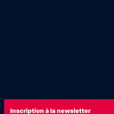
Abonnement
Nos magazines
Ventes aux enchères & opportunités
Nous trouver en kiosques
Recrutement
Charte sur l’utilisation de l’intelligence artificielle
Legal Medias
Échos Judiciaires Girondins
7 Jours
Les Annonces Landaises
La Vie Economique
Inscription à la newsletter