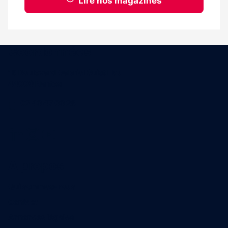
Lire nos magazines
Coordonnées
15 Boulevard Gabriel Guist'Hau
44000 Nantes
02 40 47 00 28
A propos
Qui sommes-nous
Contact
Annonces légales