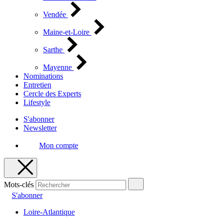
Vendée
Maine-et-Loire
Sarthe
Mayenne
Nominations
Entretien
Cercle des Experts
Lifestyle
S'abonner
Newsletter
Mon compte
Mots-clés
S'abonner
Loire-Atlantique