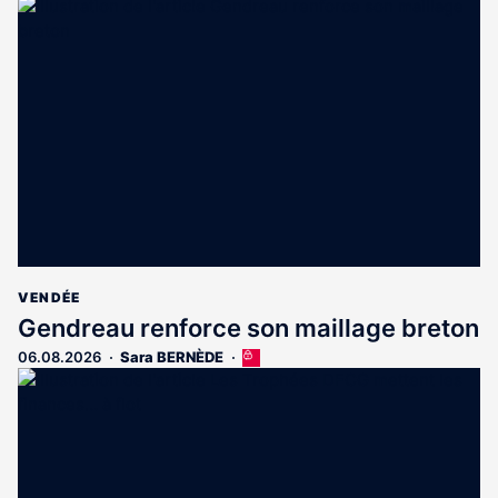
VENDÉE
Gendreau renforce son maillage breton
06.08.2026
Sara BERNÈDE
Cet
article
est
réservé
aux
abonnés