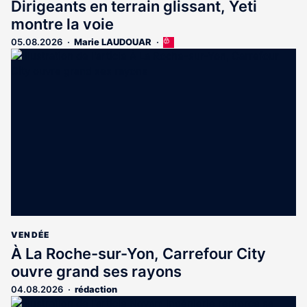
Dirigeants en terrain glissant, Yeti
montre la voie
05.08.2026
Marie LAUDOUAR
Cet
article
est
réservé
aux
abonnés
VENDÉE
À La Roche-sur-Yon, Carrefour City
ouvre grand ses rayons
04.08.2026
rédaction