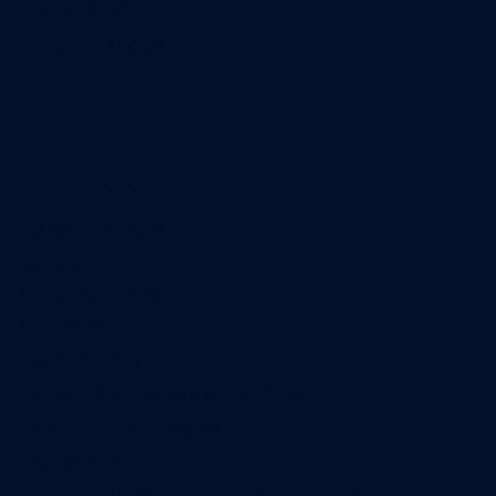
44000 Nantes
02 40 47 00 28
A propos
Qui sommes-nous
Contact
Annonces légales
Abonnement
Nos magazines
Ventes aux enchères & opportunités
Nous trouver en kiosques
Recrutement
Charte sur l’utilisation de l’intelligence artificielle