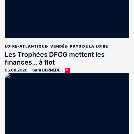
LOIRE-ATLANTIQUE
VENDÉE
PAYS DE LA LOIRE
Les Trophées DFCG mettent les
finances… à flot
06.08.2026
Sara BERNÈDE
Cet
article
est
réservé
aux
abonnés