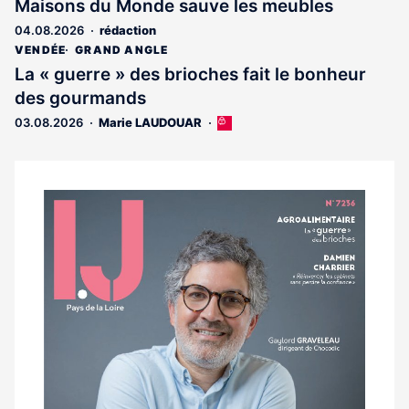
Maisons du Monde sauve les meubles
04.08.2026
rédaction
VENDÉE
GRAND ANGLE
La « guerre » des brioches fait le bonheur
des gourmands
03.08.2026
Marie LAUDOUAR
Cet
article
est
réservé
aux
Notre
abonnés
dernier
magazine