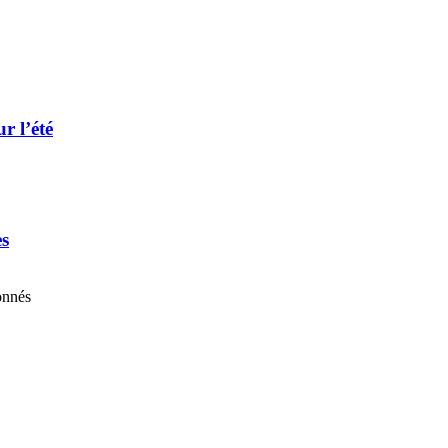
r l’été
es
onnés