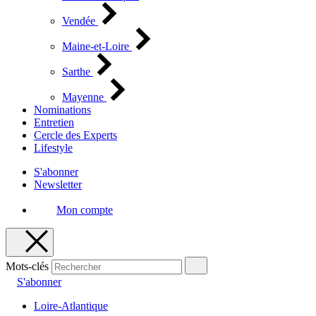
Vendée
Maine-et-Loire
Sarthe
Mayenne
Nominations
Entretien
Cercle des Experts
Lifestyle
S'abonner
Newsletter
Mon compte
Mots-clés
S'abonner
Loire-Atlantique