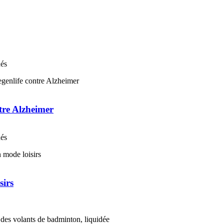
nés
ntre Alzheimer
nés
sirs