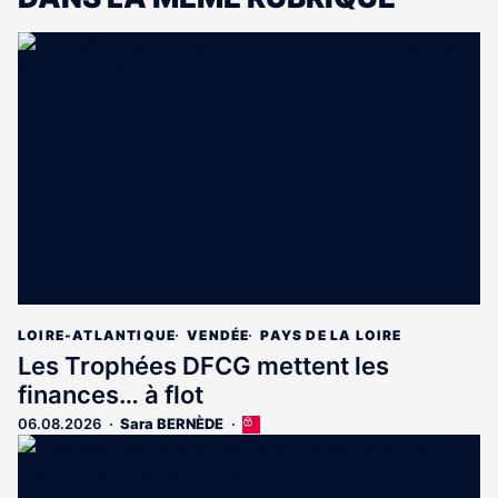
LOIRE-ATLANTIQUE
VENDÉE
PAYS DE LA LOIRE
Les Trophées DFCG mettent les
finances… à flot
06.08.2026
Sara BERNÈDE
Cet
article
est
réservé