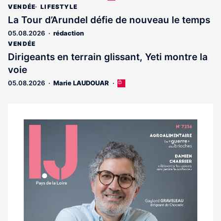
article
VENDÉE
LIFESTYLE
est
La Tour d’Arundel défie de nouveau le temps
réservé
05.08.2026
rédaction
aux
abonnés
VENDÉE
Dirigeants en terrain glissant, Yeti montre la
voie
05.08.2026
Marie LAUDOUAR
Cet
article
est
réservé
aux
Notre
abonnés
dernier
magazine