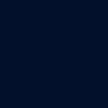
15 Boulevard Gabriel Guist'Hau
44000 Nantes
02 40 47 00 28
A propos
Qui sommes-nous
Contact
Annonces légales
Abonnement
Nos magazines
Ventes aux enchères & opportunités
Nous trouver en kiosques