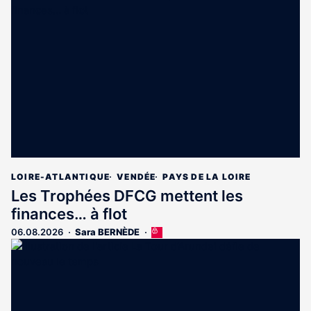
est
réservé
aux
abonnés
LOIRE-ATLANTIQUE
VENDÉE
PAYS DE LA LOIRE
Les Trophées DFCG mettent les
finances… à flot
06.08.2026
Sara BERNÈDE
Cet
article
est
réservé
aux
abonnés