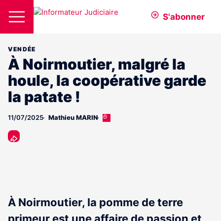
S'abonner
VENDÉE
À Noirmoutier, malgré la
houle, la coopérative garde
la patate !
11/07/2025
Mathieu MARIN
Cet
article
est
réservé
aux
abonnés
À Noirmoutier, la pomme de terre
primeur est une affaire de passion et