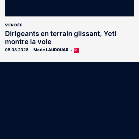
VENDÉE
Dirigeants en terrain glissant, Yeti
montre la voie
05.08.2026
Marie LAUDOUAR
Cet
article
est
Coordonnées
réservé
aux
15 Boulevard Gabriel Guist'Hau
abonnés
44000 Nantes
02 40 47 00 28
A propos