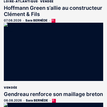
LOIRE-ATLANTIQUE
VENDÉE
Hoffmann Green s’allie au constructeur
Clément & Fils
07.08.2026
Sara BERNÈDE
Cet
article
est
réservé
aux
abonnés
VENDÉE
Gendreau renforce son maillage breton
06.08.2026
Sara BERNÈDE
Cet
article