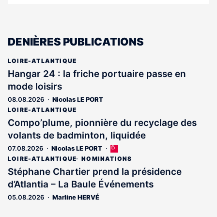
DENIÈRES PUBLICATIONS
LOIRE-ATLANTIQUE
Hangar 24 : la friche portuaire passe en
mode loisirs
08.08.2026
Nicolas LE PORT
LOIRE-ATLANTIQUE
Compo’plume, pionnière du recyclage des
volants de badminton, liquidée
07.08.2026
Nicolas LE PORT
Cet
article
LOIRE-ATLANTIQUE
NOMINATIONS
est
Stéphane Chartier prend la présidence
réservé
d’Atlantia – La Baule Événements
aux
abonnés
05.08.2026
Marline HERVÉ