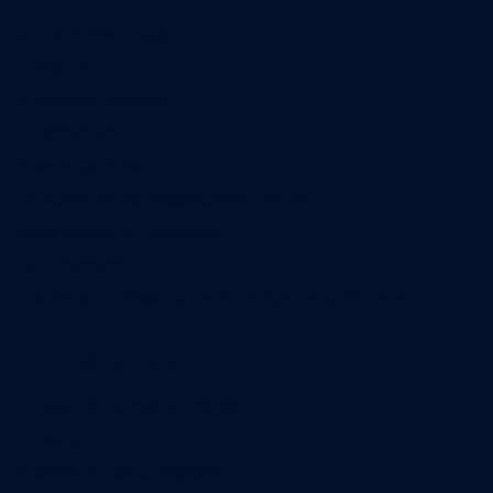
Qui sommes-nous
Contact
Annonces légales
Abonnement
Nos magazines
Ventes aux enchères & opportunités
Nous trouver en kiosques
Recrutement
Charte sur l’utilisation de l’intelligence artificielle
Legal Medias
Échos Judiciaires Girondins
7 Jours
Les Annonces Landaises