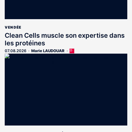
VENDÉE
Clean Cells muscle son expertise dans
les protéines
07.08.2026
Marie LAUDOUAR
Cet
article
est
réservé
aux
abonnés