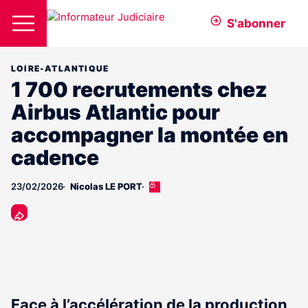
S'abonner
LOIRE-ATLANTIQUE
1 700 recrutements chez
Airbus Atlantic pour
accompagner la montée en
cadence
23/02/2026
Nicolas LE PORT
Cet
article
est
réservé
aux
abonnés
Face à l’accélération de la production