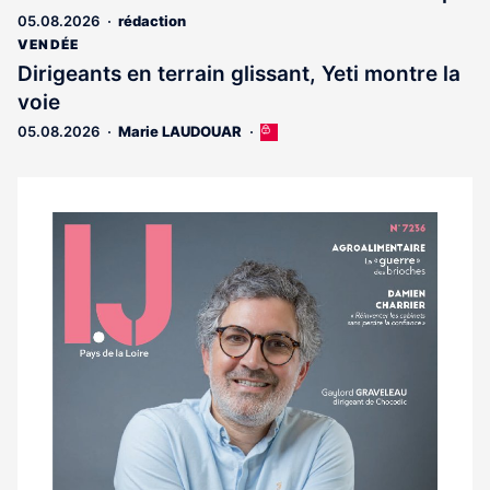
réservé
05.08.2026
rédaction
aux
abonnés
VENDÉE
Dirigeants en terrain glissant, Yeti montre la
voie
05.08.2026
Marie LAUDOUAR
Cet
article
est
réservé
aux
Notre
abonnés
dernier
magazine