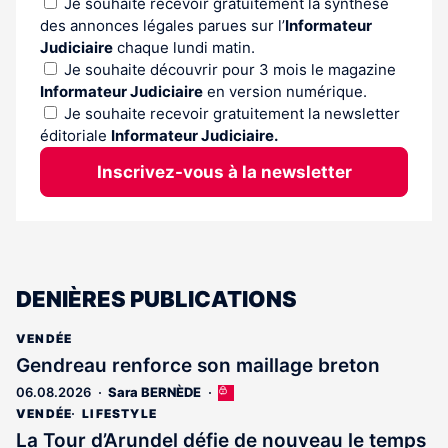
Je souhaite recevoir gratuitement la synthèse
des annonces légales parues sur l’
Informateur
Judiciaire
chaque lundi matin.
Je souhaite découvrir pour 3 mois le magazine
Informateur Judiciaire
en version numérique.
Je souhaite recevoir gratuitement la newsletter
éditoriale
Informateur Judiciaire.
Inscrivez-vous à la newsletter
DENIÈRES PUBLICATIONS
VENDÉE
Gendreau renforce son maillage breton
06.08.2026
Sara BERNÈDE
Cet
article
VENDÉE
LIFESTYLE
est
La Tour d’Arundel défie de nouveau le temps