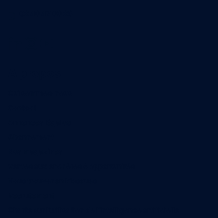
02 40 47 00 28
A propos
Qui sommes-nous
Contact
Annonces légales
Abonnement
Nos magazines
Ventes aux enchères & opportunités
Nous trouver en kiosques
Recrutement
Charte sur l’utilisation de l’intelligence artificielle