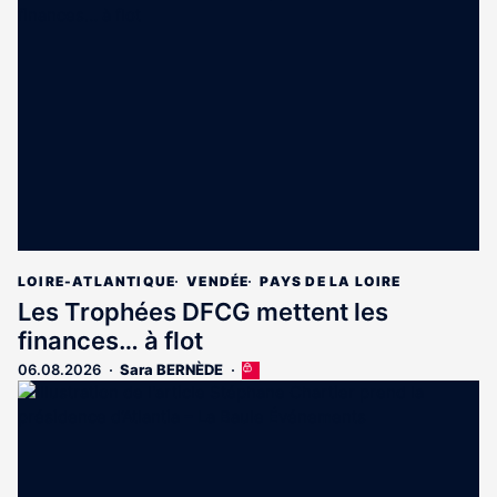
LOIRE-ATLANTIQUE
VENDÉE
PAYS DE LA LOIRE
Les Trophées DFCG mettent les
finances… à flot
06.08.2026
Sara BERNÈDE
Cet
article
est
réservé
aux
abonnés