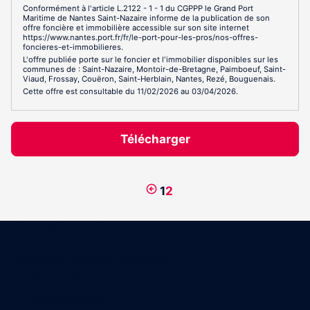
Conformément à l'article L.2122 - 1 - 1 du CGPPP le Grand Port
Maritime de Nantes Saint-Nazaire informe de la publication de son
offre foncière et immobilière accessible sur son site internet
https://www.nantes.port.fr/fr/le-port-pour-les-pros/nos-offres-
foncieres-et-immobilieres.
L'offre publiée porte sur le foncier et l'immobilier disponibles sur les
communes de : Saint-Nazaire, Montoir-de-Bretagne, Paimboeuf, Saint-
Viaud, Frossay, Couëron, Saint-Herblain, Nantes, Rezé, Bouguenais.
Cette offre est consultable du 11/02/2026 au 03/04/2026.
Télécharger
Page
1
2
précédente
Coordonnées
15 Boulevard Gabriel Guist'Hau
44000 Nantes
02 40 47 00 28