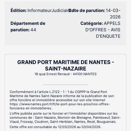
Édition:
InformateurJudiciaire.fr
Date de parution:
14-03-
2026
Département de
Catégorie:
APPELS
parution:
44
D'OFFRES - AVIS
D'ENQUETE
GRAND PORT MARITIME DE NANTES -
SAINT-NAZAIRE
18 quai Ernest Renaud - 44100 NANTES
Conformément à l'article L.2122 - 1 - 1 du CGPPP le Grand Port
Maritime de Nantes Saint-Nazaire informe de la publication de son
offre foncière et immobilière accessible sur son site internet
https ://www.nantes.port.fr/fr/le-port-pour-les-pros/nos-offres-
foncieres-et-immobilieres.
L'offre publiée porte sur le foncier et l'immobilier disponibles sur les
communes de : Saint-Nazaire, Montoir-de-Bretagne, Paimboeuf, Saint-
Viaud, Frossay, Couëron, Saint-Herblain, Nantes, Rezé, Bouguenais.
Cette offre est consultable du 12/03/2026 au 03/04/2026.