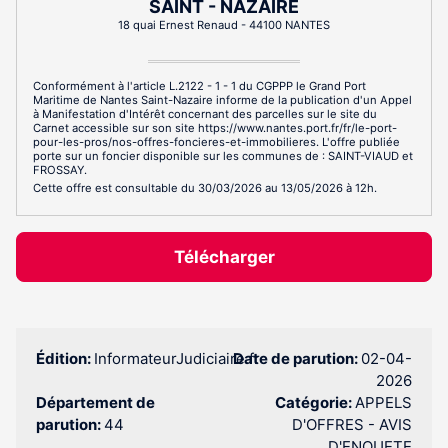
SAINT - NAZAIRE
18 quai Ernest Renaud - 44100 NANTES
Conformément à l'article L.2122 - 1 - 1 du CGPPP le Grand Port
Maritime de Nantes Saint-Nazaire informe de la publication d'un Appel
à Manifestation d'Intérêt concernant des parcelles sur le site du
Carnet accessible sur son site https://www.nantes.port.fr/fr/le-port-
pour-les-pros/nos-offres-foncieres-et-immobilieres. L'offre publiée
porte sur un foncier disponible sur les communes de : SAINT-VIAUD et
FROSSAY.
Cette offre est consultable du 30/03/2026 au 13/05/2026 à 12h.
Télécharger
Édition:
InformateurJudiciaire.fr
Date de parution:
02-04-
2026
Département de
Catégorie:
APPELS
parution:
44
D'OFFRES - AVIS
D'ENQUETE