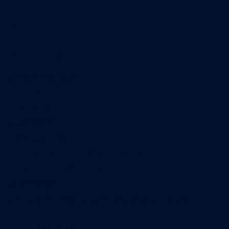
A propos
Qui sommes-nous
Contact
Annonces légales
Abonnement
Nos magazines
Ventes aux enchères & opportunités
Nous trouver en kiosques
Recrutement
Charte sur l’utilisation de l’intelligence artificielle
Legal Medias