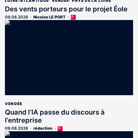
LOIRE-ATLANTIQUE
VENDÉE
PAYS DE LA LOIRE
Des vents porteurs pour le projet Éole
09.08.2026
Nicolas LE PORT
Cet
article
est
réservé
aux
abonnés
VENDÉE
Quand l’IA passe du discours à
l’entreprise
09.08.2026
rédaction
Cet
article