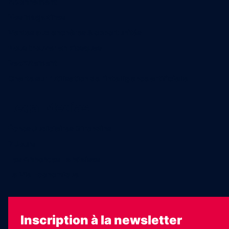
Abonnement
Nos magazines
Ventes aux enchères & opportunités
Nous trouver en kiosques
Recrutement
Charte sur l’utilisation de l’intelligence artificielle
Legal Medias
Échos Judiciaires Girondins
7 Jours
Les Annonces Landaises
La Vie Economique
Inscription à la newsletter