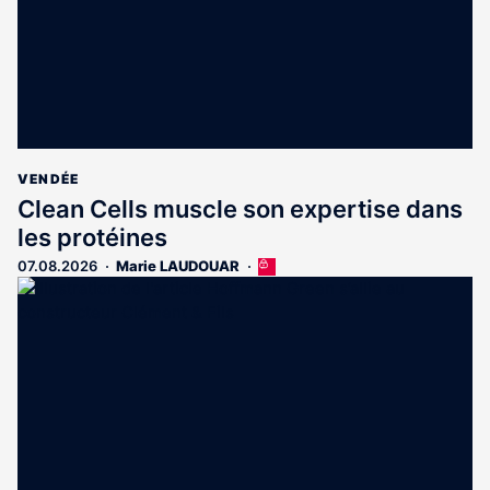
VENDÉE
Clean Cells muscle son expertise dans
les protéines
07.08.2026
Marie LAUDOUAR
Cet
article
est
réservé
aux
abonnés