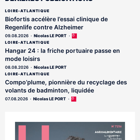
LOIRE-ATLANTIQUE
Biofortis accélère l’essai clinique de
Regenlife contre Alzheimer
09.08.2026
Nicolas LE PORT
Cet
article
LOIRE-ATLANTIQUE
est
Hangar 24 : la friche portuaire passe en
réservé
mode loisirs
aux
abonnés
08.08.2026
Nicolas LE PORT
LOIRE-ATLANTIQUE
Compo’plume, pionnière du recyclage des
volants de badminton, liquidée
07.08.2026
Nicolas LE PORT
Cet
article
est
réservé
aux
Notre
abonnés
dernier