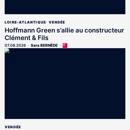
LOIRE-ATLANTIQUE
VENDÉE
Hoffmann Green s’allie au constructeur
Clément & Fils
07.08.2026
Sara BERNÈDE
Cet
article
est
réservé
aux
abonnés
VENDÉE