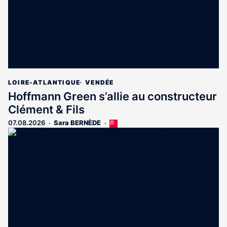
LOIRE-ATLANTIQUE
VENDÉE
Hoffmann Green s’allie au constructeur
Clément & Fils
07.08.2026
Sara BERNÈDE
Cet
article
est
réservé
aux
abonnés