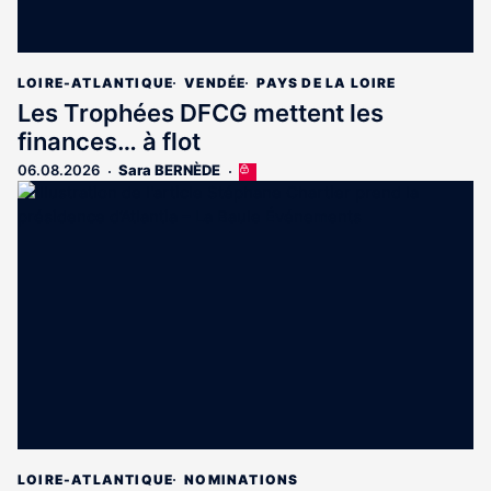
LOIRE-ATLANTIQUE
VENDÉE
PAYS DE LA LOIRE
Les Trophées DFCG mettent les
finances… à flot
06.08.2026
Sara BERNÈDE
Cet
article
est
réservé
aux
abonnés
LOIRE-ATLANTIQUE
NOMINATIONS