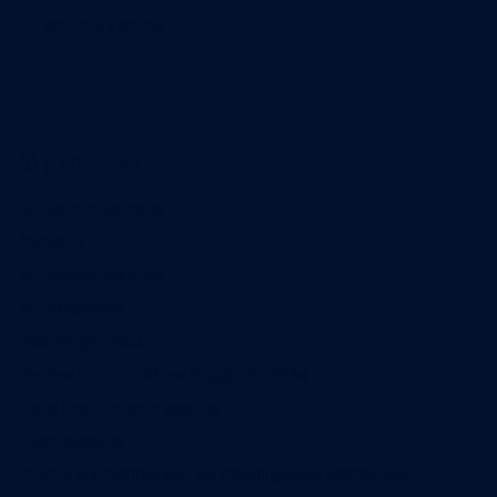
02 40 47 00 28
A propos
Qui sommes-nous
Contact
Annonces légales
Abonnement
Nos magazines
Ventes aux enchères & opportunités
Nous trouver en kiosques
Recrutement
Charte sur l’utilisation de l’intelligence artificielle