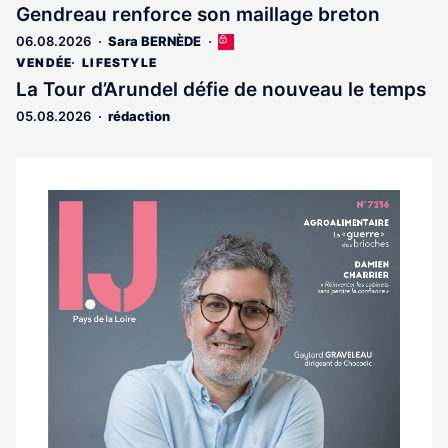
est
Gendreau renforce son maillage breton
réservé
06.08.2026
Sara BERNÈDE
Cet
aux
article
abonnés
VENDÉE
LIFESTYLE
est
La Tour d’Arundel défie de nouveau le temps
réservé
05.08.2026
rédaction
aux
abonnés
Notre
dernier
magazine