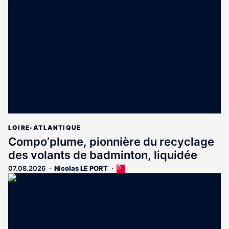
LOIRE-ATLANTIQUE
Compo’plume, pionnière du recyclage
des volants de badminton, liquidée
07.08.2026
Nicolas LE PORT
Cet
article
est
réservé
aux
abonnés