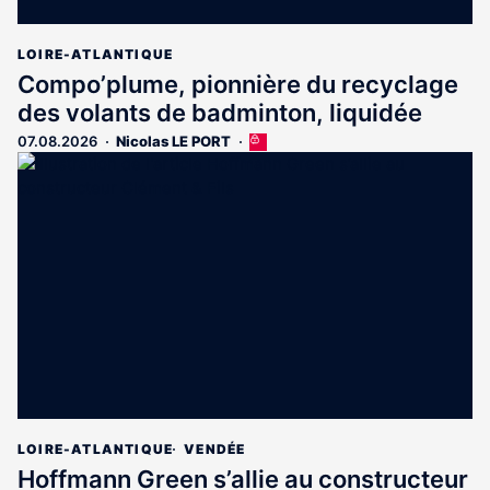
LOIRE-ATLANTIQUE
Compo’plume, pionnière du recyclage
des volants de badminton, liquidée
07.08.2026
Nicolas LE PORT
Cet
article
est
réservé
aux
abonnés
LOIRE-ATLANTIQUE
VENDÉE
Hoffmann Green s’allie au constructeur