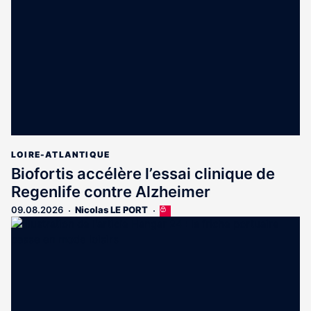
aux
abonnés
LOIRE-ATLANTIQUE
Biofortis accélère l’essai clinique de
Regenlife contre Alzheimer
09.08.2026
Nicolas LE PORT
Cet
article
est
réservé
aux
abonnés