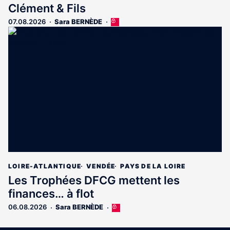
Clément & Fils
07.08.2026
Sara BERNÈDE
Cet
article
est
réservé
aux
abonnés
LOIRE-ATLANTIQUE
VENDÉE
PAYS DE LA LOIRE
Les Trophées DFCG mettent les
finances… à flot
06.08.2026
Sara BERNÈDE
Cet
article
est