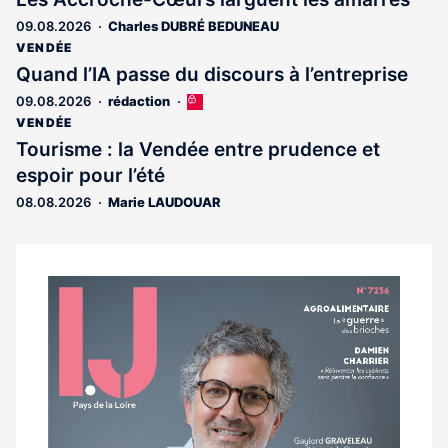
09.08.2026
Charles DUBRÉ BEDUNEAU
VENDÉE
Quand l’IA passe du discours à l’entreprise
09.08.2026
rédaction
Cet
article
VENDÉE
est
Tourisme : la Vendée entre prudence et
réservé
espoir pour l’été
aux
abonnés
08.08.2026
Marie LAUDOUAR
Notre
dernier
magazine