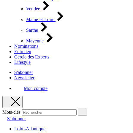
Vendée
Maine-et-Loire
Sarthe
Mayenne
Nominations
Entretien
Cercle des Experts
Lifestyle
S'abonner
Newsletter
Mon compte
Mots-clés
S'abonner
Loire-Atlantique