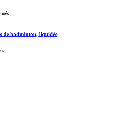
onnés
s de badminton, liquidée
nés