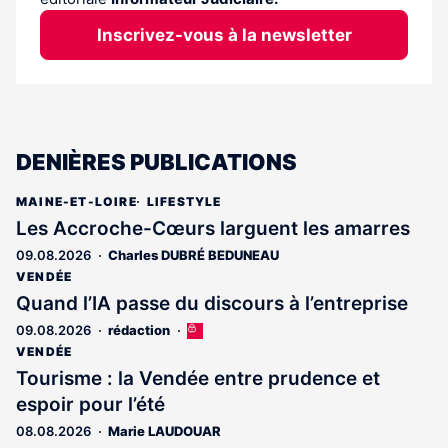
Inscrivez-vous à la newsletter
DENIÈRES PUBLICATIONS
MAINE-ET-LOIRE
LIFESTYLE
Les Accroche-Cœurs larguent les amarres
09.08.2026
Charles DUBRÉ BEDUNEAU
VENDÉE
Quand l’IA passe du discours à l’entreprise
09.08.2026
rédaction
Cet
article
VENDÉE
est
Tourisme : la Vendée entre prudence et
réservé
espoir pour l’été
aux
abonnés
08.08.2026
Marie LAUDOUAR