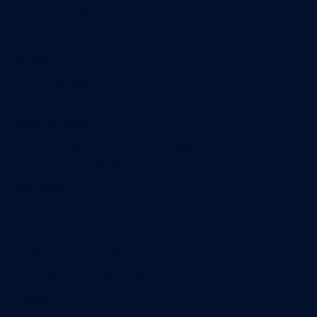
A propos
Qui sommes-nous
Contact
Annonces légales
Abonnement
Nos magazines
Ventes aux enchères & opportunités
Nous trouver en kiosques
Recrutement
Charte sur l’utilisation de l’intelligence artificielle
Legal Medias
Échos Judiciaires Girondins
7 Jours