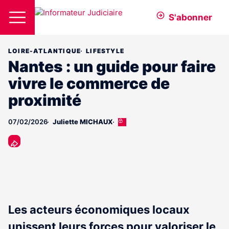
S'abonner
LOIRE-ATLANTIQUE
LIFESTYLE
Nantes : un guide pour faire
vivre le commerce de
proximité
07/02/2026
Juliette MICHAUX
Cet
article
est
réservé
aux
abonnés
Les acteurs économiques locaux
unissent leurs forces pour valoriser le