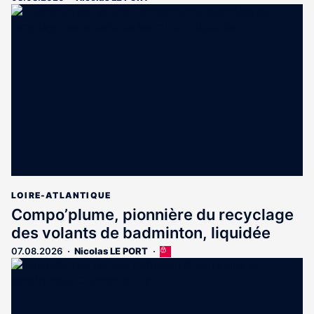
LOIRE-ATLANTIQUE
Compo’plume, pionnière du recyclage
des volants de badminton, liquidée
07.08.2026
Nicolas LE PORT
Cet
article
est
réservé
aux