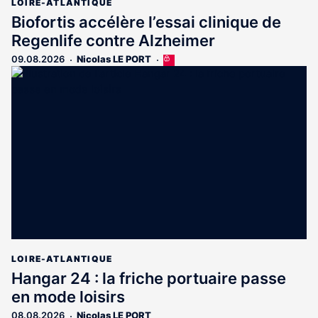
LOIRE-ATLANTIQUE
Biofortis accélère l’essai clinique de
Regenlife contre Alzheimer
09.08.2026
Nicolas LE PORT
Cet
article
est
réservé
aux
abonnés
LOIRE-ATLANTIQUE
Hangar 24 : la friche portuaire passe
en mode loisirs
08.08.2026
Nicolas LE PORT