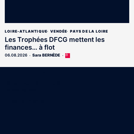
LOIRE-ATLANTIQUE
VENDÉE
PAYS DE LA LOIRE
Les Trophées DFCG mettent les
finances… à flot
06.08.2026
Sara BERNÈDE
Cet
article
est
Coordonnées
réservé
aux
15 Boulevard Gabriel Guist'Hau
abonnés
44000 Nantes
02 40 47 00 28