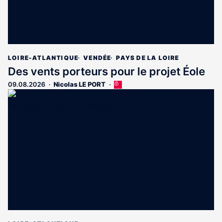
LOIRE-ATLANTIQUE
VENDÉE
PAYS DE LA LOIRE
Des vents porteurs pour le projet Éole
09.08.2026
Nicolas LE PORT
Cet
article
est
réservé
aux
abonnés