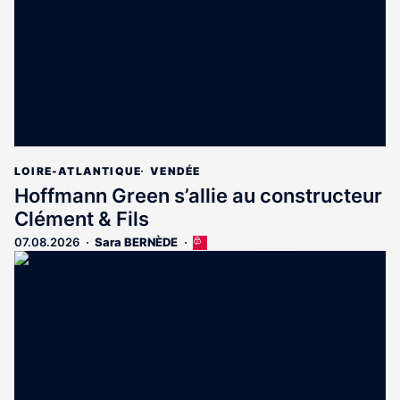
abonnés
LOIRE-ATLANTIQUE
VENDÉE
Hoffmann Green s’allie au constructeur
Clément & Fils
07.08.2026
Sara BERNÈDE
Cet
article
est
réservé
aux
abonnés