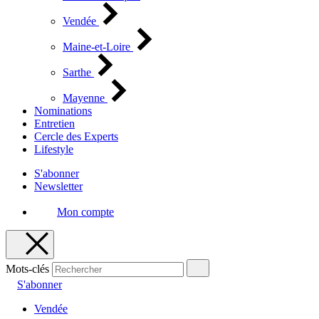
Vendée
Maine-et-Loire
Sarthe
Mayenne
Nominations
Entretien
Cercle des Experts
Lifestyle
S'abonner
Newsletter
Mon compte
Mots-clés
S'abonner
Vendée