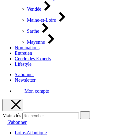
Vendée
Maine-et-Loire
Sarthe
Mayenne
Nominations
Entretien
Cercle des Experts
Lifestyle
S'abonner
Newsletter
Mon compte
Mots-clés
S'abonner
Loire-Atlantique