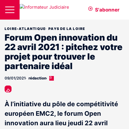
S'abonner
LOIRE-ATLANTIQUE
PAYS DE LA LOIRE
Forum Open innovation du
22 avril 2021 : pitchez votre
projet pour trouver le
partenaire idéal
09/01/2021
rédaction
Cet
article
est
réservé
aux
À l’initiative du pôle de compétitivité
abonnés
européen EMC2, le forum Open
innovation aura lieu jeudi 22 avril