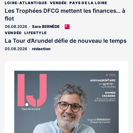
article
LOIRE-ATLANTIQUE
VENDÉE
PAYS DE LA LOIRE
est
Les Trophées DFCG mettent les finances… à
réservé
flot
aux
abonnés
06.08.2026
Sara BERNÈDE
Cet
article
VENDÉE
LIFESTYLE
est
La Tour d’Arundel défie de nouveau le temps
réservé
05.08.2026
rédaction
aux
abonnés
Notre
dernier
magazine