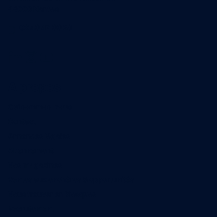
44000 Nantes
02 40 47 00 28
A propos
Qui sommes-nous
Contact
Annonces légales
Abonnement
Nos magazines
Ventes aux enchères & opportunités
Nous trouver en kiosques
Recrutement