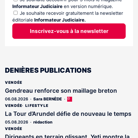
Informateur Judiciaire
en version numérique.
Je souhaite recevoir gratuitement la newsletter
éditoriale
Informateur Judiciaire.
Inscrivez-vous à la newsletter
DENIÈRES PUBLICATIONS
VENDÉE
Gendreau renforce son maillage breton
06.08.2026
Sara BERNÈDE
Cet
article
VENDÉE
LIFESTYLE
est
La Tour d’Arundel défie de nouveau le temps
réservé
05.08.2026
rédaction
aux
abonnés
VENDÉE
Dirigeants en terrain glissant, Yeti montre la