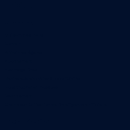
A propos
Qui sommes-nous
Contact
Annonces légales
Abonnement
Nos magazines
Ventes aux enchères & opportunités
Nous trouver en kiosques
Recrutement
Charte sur l’utilisation de l’intelligence artificielle
Legal Medias