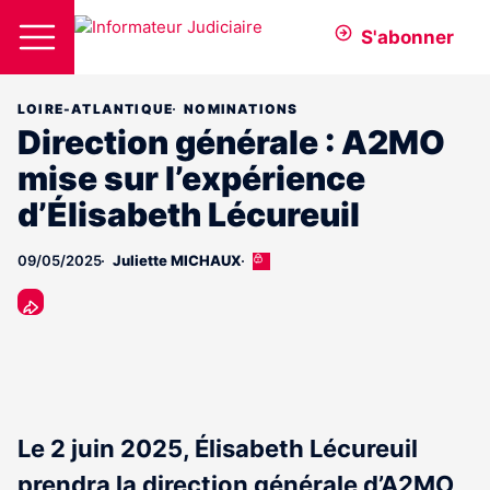
S'abonner
LOIRE-ATLANTIQUE
NOMINATIONS
Direction générale : A2MO
mise sur l’expérience
d’Élisabeth Lécureuil
09/05/2025
Juliette MICHAUX
Cet
article
est
réservé
aux
abonnés
Le 2 juin 2025, Élisabeth Lécureuil
prendra la direction générale d’A2MO,