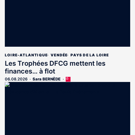
LOIRE-ATLANTIQUE
VENDÉE
PAYS DE LA LOIRE
Les Trophées DFCG mettent les
finances… à flot
06.08.2026
Sara BERNÈDE
Cet
article
est
réservé
aux
abonnés