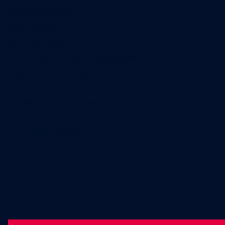
Annonces légales
Abonnement
Nos magazines
Ventes aux enchères & opportunités
Nous trouver en kiosques
Recrutement
Charte sur l’utilisation de l’intelligence artificielle
Legal Medias
Échos Judiciaires Girondins
7 Jours
Les Annonces Landaises
La Vie Economique