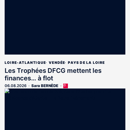
aux
abonnés
LOIRE-ATLANTIQUE
VENDÉE
PAYS DE LA LOIRE
Les Trophées DFCG mettent les
finances… à flot
06.08.2026
Sara BERNÈDE
Cet
article
est
réservé
aux
abonnés