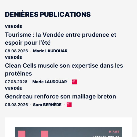
DENIÈRES PUBLICATIONS
VENDÉE
Tourisme : la Vendée entre prudence et
espoir pour l’été
08.08.2026
Marie LAUDOUAR
VENDÉE
Clean Cells muscle son expertise dans les
protéines
07.08.2026
Marie LAUDOUAR
Cet
article
VENDÉE
est
Gendreau renforce son maillage breton
réservé
06.08.2026
Sara BERNÈDE
Cet
aux
article
abonnés
est
réservé
aux
Notre
abonnés