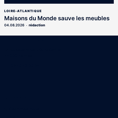
LOIRE-ATLANTIQUE
Maisons du Monde sauve les meubles
04.08.2026
rédaction
Coordonnées
15 Boulevard Gabriel Guist'Hau
44000 Nantes
02 40 47 00 28
A propos
Qui sommes-nous
Contact