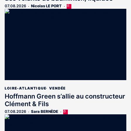
07.08.2026
Nicolas LE PORT
Cet
article
est
réservé
aux
abonnés
LOIRE-ATLANTIQUE
VENDÉE
Hoffmann Green s’allie au constructeur
Clément & Fils
07.08.2026
Sara BERNÈDE
Cet
article
est
réservé