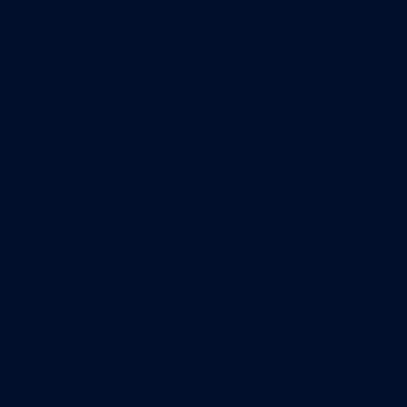
15 Boulevard Gabriel Guist'Hau
44000 Nantes
02 40 47 00 28
A propos
Qui sommes-nous
Contact
Annonces légales
Abonnement
Nos magazines
Ventes aux enchères & opportunités
Nous trouver en kiosques
Recrutement